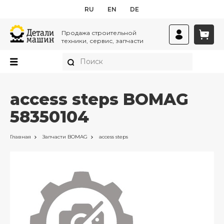
RU
EN
DE
Продажа строительной
техники, сервис, запчасти
access steps BOMAG
58350104
Главная
Запчасти
BOMAG
access steps