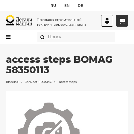
RU
EN
DE
Продажа строительной
техники, сервис, запчасти
access steps BOMAG
58350113
Главная
Запчасти
BOMAG
access steps