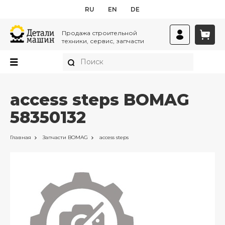
RU
EN
DE
Продажа строительной
техники, сервис, запчасти
access steps BOMAG
58350132
Главная
Запчасти
BOMAG
access steps