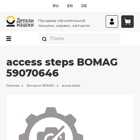
RU
EN
DE
Продажа строительной
техники, сервис, запчасти
access steps BOMAG
59070646
Главная
Запчасти
BOMAG
access steps