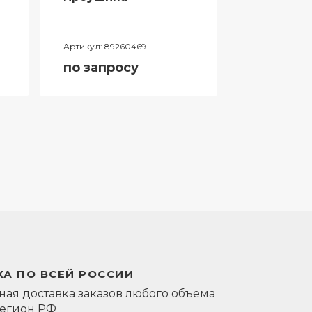
Артикул:
89260469
Артикул:
0581
по запросу
по запро
А ПО ВСЕЙ РОССИИ
ая доставка заказов любого объема
регион РФ