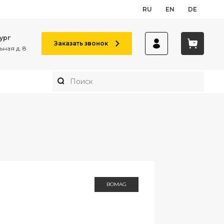
RU
EN
DE
ург
Заказать звонок
ная д. 8
BOMAG