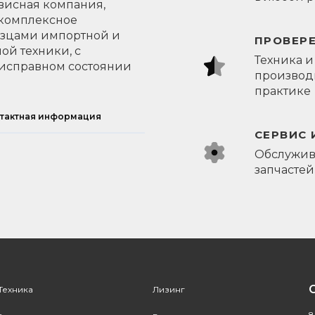
висная компания,
 комплексное
азцами импортной и
ПРОВЕР
ой техники, с
Техника и
исправном состоянии
производи
практике
тактная информация
СЕРВИС 
Обслужив
запчастей
Техника
Лизинг
8