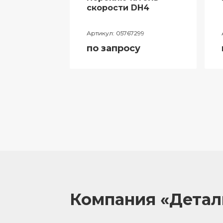
ий
скорости DH4
лителя
Артикул:
05767299
ора
по запросу
055
у
Компания «Дета