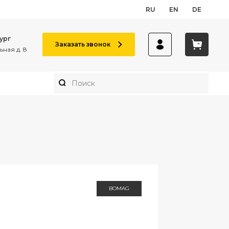
RU
EN
DE
ург
Заказать звонок
ная д. 8
BOMAG