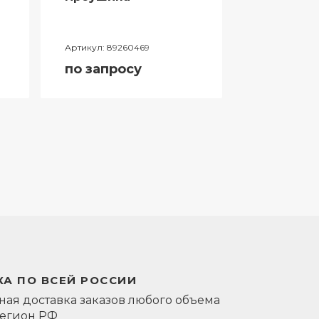
Артикул:
89260469
Артикул:
0581
по запросу
по запро
А ПО ВСЕЙ РОССИИ
ая доставка заказов любого объема
регион РФ