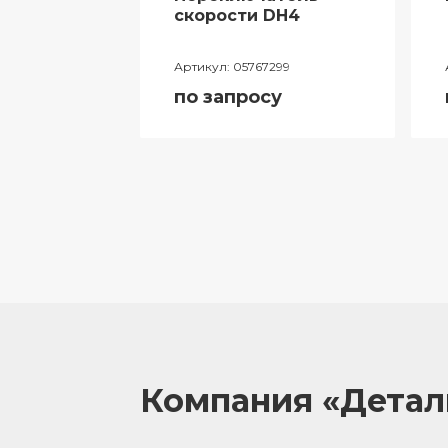
ий
скорости DH4
лителя
Артикул:
05767299
ора
по запросу
055
у
Компания «Дета