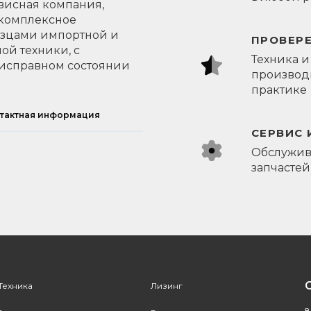
висная компания,
 комплексное
азцами импортной и
ПРОВЕР
ой техники, с
Техника и
исправном состоянии
производи
практике
тактная информация
СЕРВИС 
Обслужив
запчастей
Техника
Лизинг
8