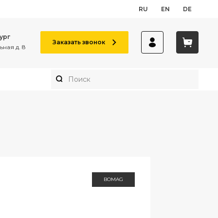
RU
EN
DE
ург
Заказать звонок
ная д. 8
BOMAG