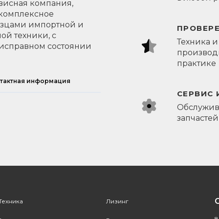
висная компания,
 комплексное
азцами импортной и
ПРОВЕР
ой техники, с
Техника и
исправном состоянии
производи
практике
тактная информация
СЕРВИС 
Обслужив
запчастей
Техника
Лизинг
8