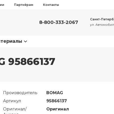
сии
Партнёрам
Контакты
Санкт-Петерб
8-800-333-2067
ул. Автомобиль
атериалы
G 95866137
Производитель
BOMAG
Артикул
95866137
Оригинал/
Оригинал