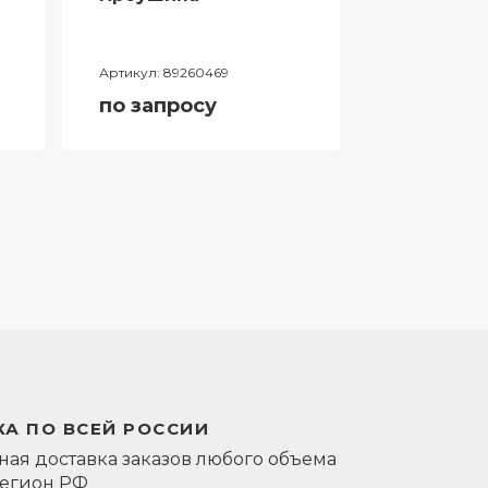
Артикул:
89260469
Артикул:
0581
по запросу
по запро
А ПО ВСЕЙ РОССИИ
ая доставка заказов любого объема
регион РФ