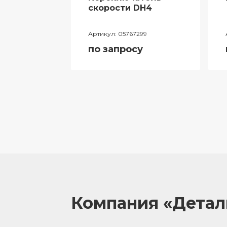
ий
скорости DH4
лителя
Артикул:
05767299
ора
по запросу
055
у
Компания «Дета