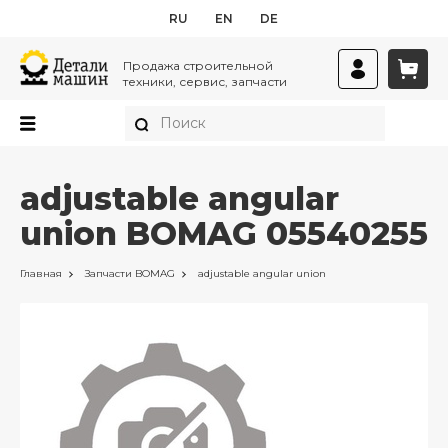
RU
EN
DE
Продажа строительной
техники, сервис, запчасти
adjustable angular
union BOMAG 05540255
Главная
Запчасти
BOMAG
adjustable angular union