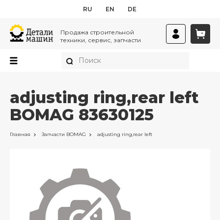
RU
EN
DE
Продажа строительной
техники, сервис, запчасти
adjusting ring,rear left
BOMAG 83630125
Главная
Запчасти
BOMAG
adjusting ring,rear left