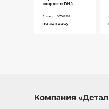
ий
скорости DH4
лителя
Артикул:
05767299
ора
по запросу
055
у
Компания «Дета