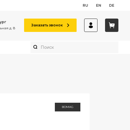
RU
EN
DE
ург
Заказать звонок
ная д. 8
BOMAG