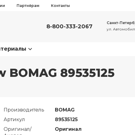
сии
Партнёрам
Контакты
Санкт-Петерб
8-800-333-2067
ул. Автомобиль
атериалы
ew BOMAG 89535125
Производитель
BOMAG
Артикул
89535125
Оригинал/
Оригинал