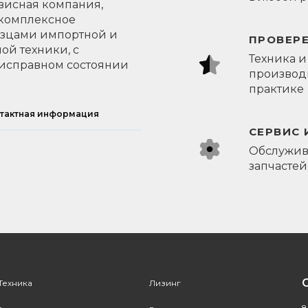
висная компания,
 комплексное
азцами импортной и
ПРОВЕР
ой техники, с
Техника и
исправном состоянии
производи
практике
тактная информация
СЕРВИС 
Обслужив
запчастей
Техника
Лизинг
8