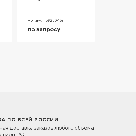
Артикул:
89260469
Артикул:
0581
по запросу
по запро
А ПО ВСЕЙ РОССИИ
ая доставка заказов любого объема
регион РФ