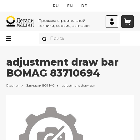
RU
EN
DE
Продажа строительной
техники, сервис, запчасти
adjustment draw bar
BOMAG 83710694
Главная
Запчасти
BOMAG
adjustment draw bar