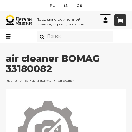
RU
EN
DE
Продажа строительной
техники, сервис, запчасти
air cleaner BOMAG
33180082
Главная
Запчасти
BOMAG
air cleaner