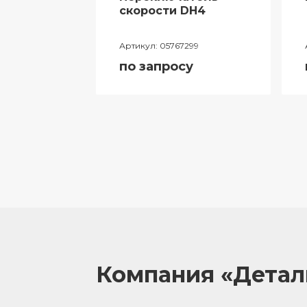
ий
скорости DH4
лителя
Артикул:
05767299
ора
по запросу
055
у
Компания «Дета