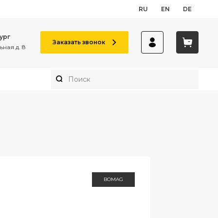
RU
EN
DE
ург
Заказать звонок
ная д. 8
BOMAG