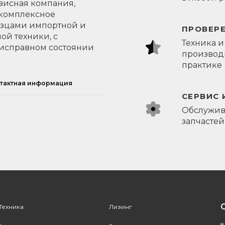
висная компания,
 комплексное
азцами импортной и
ПРОВЕР
ой техники, с
Техника и
исправном состоянии
производи
практике
тактная информация
СЕРВИС 
Обслужив
запчастей
Техника
Лизинг
8