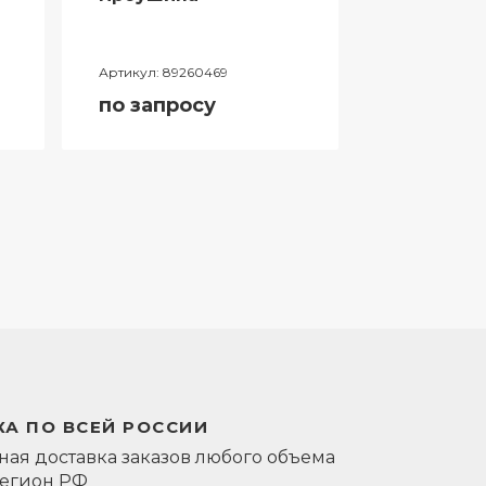
Артикул:
89260469
Артикул:
0581
по запросу
по запро
А ПО ВСЕЙ РОССИИ
ая доставка заказов любого объема
регион РФ