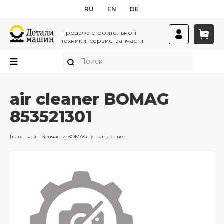
RU
EN
DE
Продажа строительной
техники, сервис, запчасти
air cleaner BOMAG
853521301
Главная
Запчасти
BOMAG
air cleaner