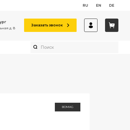
RU
EN
DE
ург
Заказать звонок
ная д. 8
BOMAG