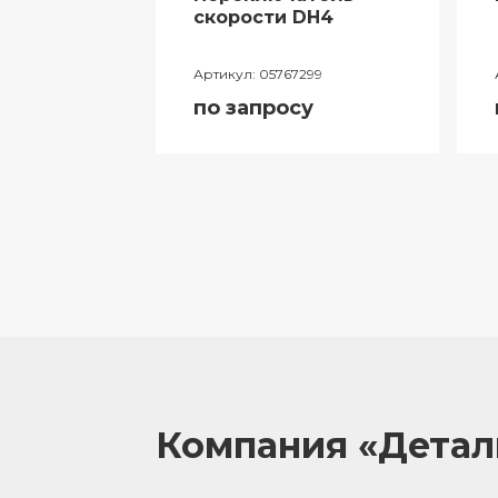
ий
скорости DH4
лителя
Артикул:
05767299
ора
по запросу
055
у
Компания «Дета