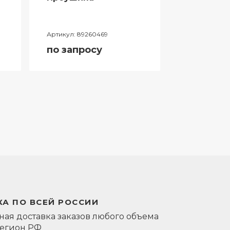
Артикул:
89260469
Артикул:
0581
по запросу
по запро
А ПО ВСЕЙ РОССИИ
ая доставка заказов любого объема
регион РФ