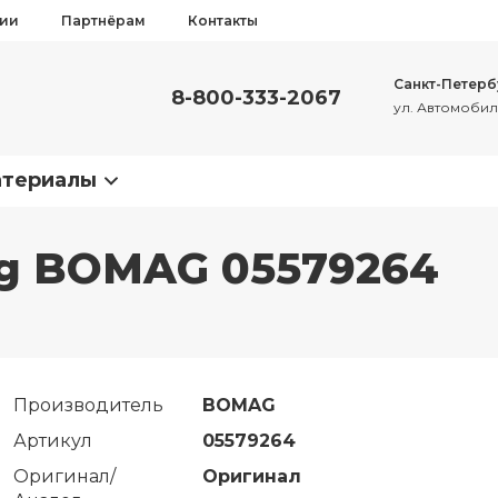
сии
Партнёрам
Контакты
Санкт-Петерб
8-800-333-2067
ул. Автомобиль
атериалы
ing BOMAG 05579264
Производитель
BOMAG
Артикул
05579264
Оригинал/
Оригинал