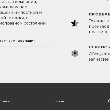
висная компания,
 комплексное
азцами импортной и
ПРОВЕР
ой техники, с
Техника и
исправном состоянии
производи
практике
тактная информация
СЕРВИС 
Обслужив
запчастей
Техника
Лизинг
8