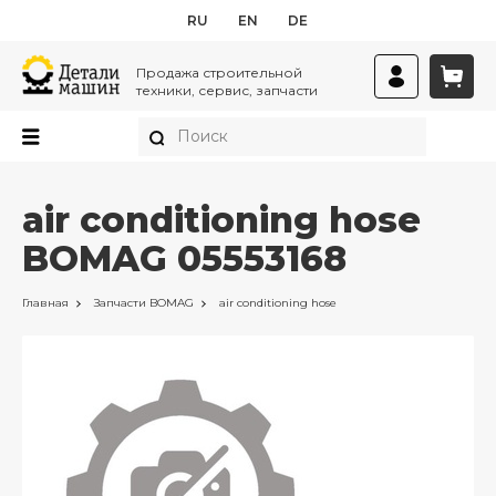
RU
EN
DE
Продажа строительной
техники, сервис, запчасти
air conditioning hose
BOMAG 05553168
Главная
Запчасти
BOMAG
air conditioning hose