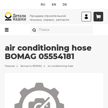
RU
EN
DE
Продажа строительной
техники, сервис, запчасти
air conditioning hose
BOMAG 05554181
Главная
Запчасти
BOMAG
air conditioning hose