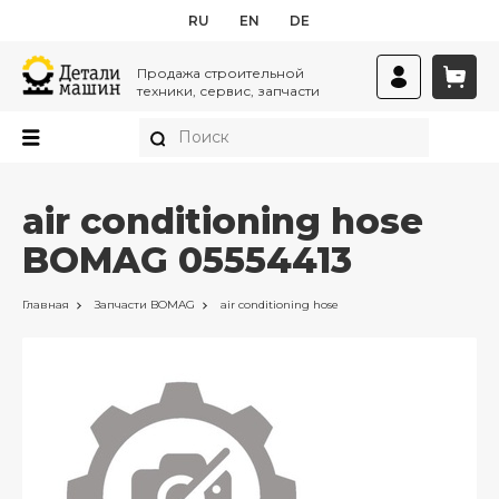
RU
EN
DE
Продажа строительной
техники, сервис, запчасти
air conditioning hose
BOMAG 05554413
Главная
Запчасти
BOMAG
air conditioning hose