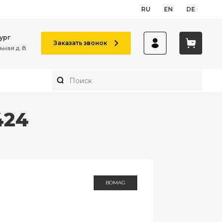
RU
EN
DE
ург
Заказать звонок
ная д. 8
424
BOMAG