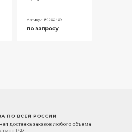
Артикул:
89260469
Артикул:
0581
по запросу
по запро
А ПО ВСЕЙ РОССИИ
ая доставка заказов любого объема
регион РФ