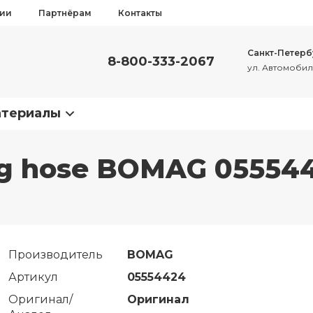
сии
Партнёрам
Контакты
Санкт-Петерб
8-800-333-2067
ул. Автомобиль
атериалы
ing hose BOMAG 05554
Производитель
BOMAG
Артикул
05554424
Оригинал/
Оригинал