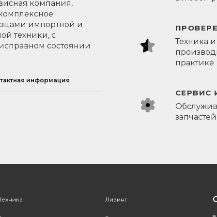
висная компания,
 комплексное
азцами импортной и
ПРОВЕР
ой техники, с
Техника и
исправном состоянии
производи
практике
тактная информация
СЕРВИС 
Обслужив
запчастей
Техника
Лизинг
8