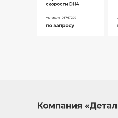
ий
скорости DH4
лителя
Артикул:
05767299
ора
по запросу
055
у
Компания «Дета