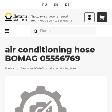
RU
EN
DE
Продажа строительной
техники, сервис, запчасти
air conditioning hose
BOMAG 05556769
Главная
Запчасти
BOMAG
air conditioning hose