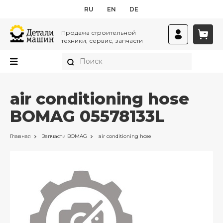
RU
EN
DE
Продажа строительной
техники, сервис, запчасти
air conditioning hose
BOMAG 05578133L
Главная
Запчасти
BOMAG
air conditioning hose