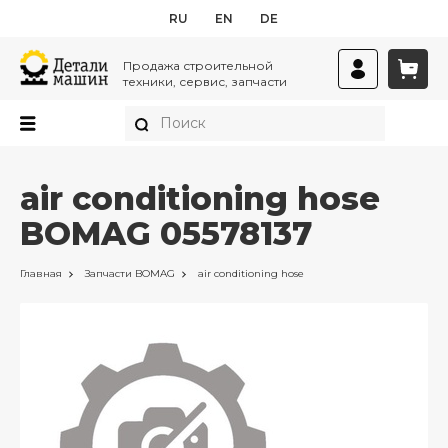
RU
EN
DE
Продажа строительной
техники, сервис, запчасти
air conditioning hose
BOMAG 05578137
Главная
Запчасти
BOMAG
air conditioning hose