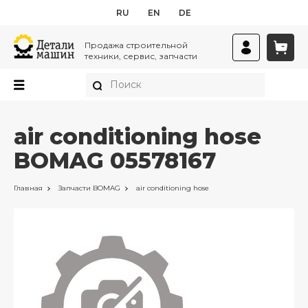
RU
EN
DE
Продажа строительной
техники, сервис, запчасти
air conditioning hose
BOMAG 05578167
Главная
Запчасти
BOMAG
air conditioning hose