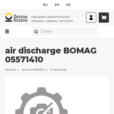
RU
EN
DE
Продажа строительной
техники, сервис, запчасти
air discharge BOMAG
05571410
Главная
Запчасти
BOMAG
air discharge