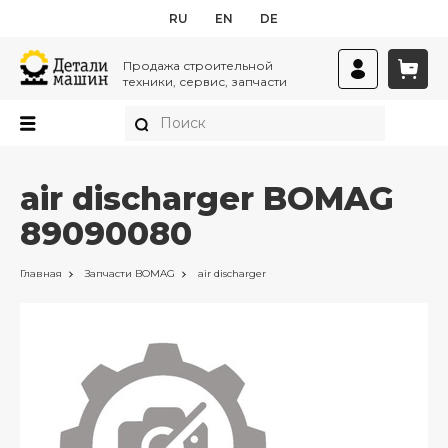
RU
EN
DE
Продажа строительной
техники, сервис, запчасти
air discharger BOMAG
89090080
Главная
Запчасти
BOMAG
air discharger