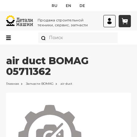
RU
EN
DE
Продажа строительной
техники, сервис, запчасти
air duct BOMAG
05711362
Главная
Запчасти
BOMAG
air duct