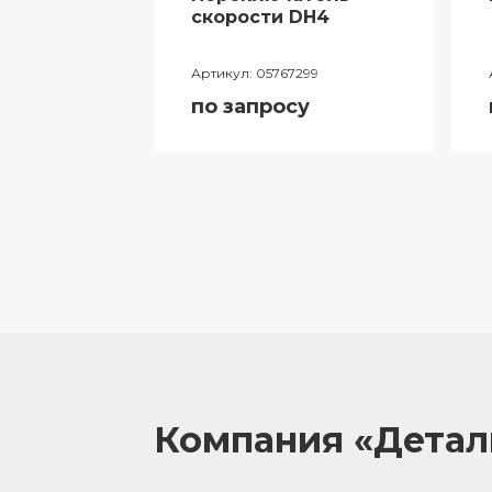
ий
скорости DH4
лителя
Артикул:
05767299
ора
по запросу
055
у
Компания «Дета