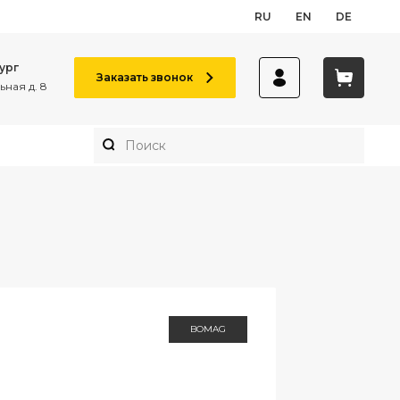
RU
EN
DE
ург
Заказать звонок
ная д. 8
BOMAG