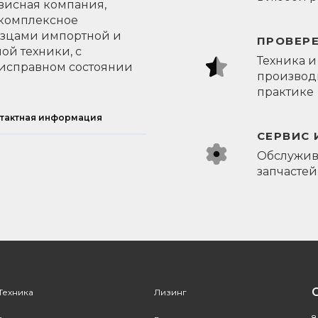
висная компания,
 комплексное
азцами импортной и
ПРОВЕР
ой техники, с
Техника и
исправном состоянии
производи
практике
тактная информация
СЕРВИС 
Обслужив
запчастей
Техника
Лизинг
8