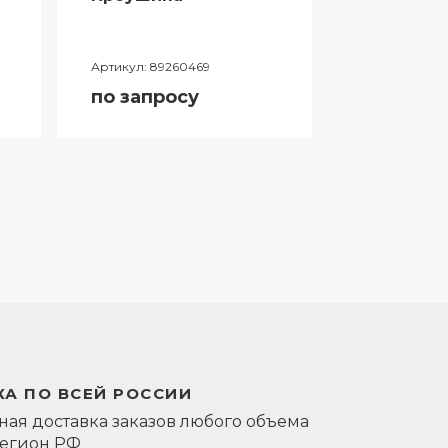
Артикул:
89260469
Артикул:
0581
по запросу
по запро
А ПО ВСЕЙ РОССИИ
ая доставка заказов любого объема
регион РФ