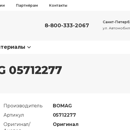
сии
Партнёрам
Контакты
Санкт-Петерб
8-800-333-2067
ул. Автомобиль
атериалы
G 05712277
Производитель
BOMAG
Артикул
05712277
Оригинал/
Оригинал