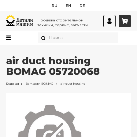
RU
EN
DE
Продажа строительной
техники, сервис, запчасти
air duct housing
BOMAG 05720068
Главная
Запчасти
BOMAG
air duct housing