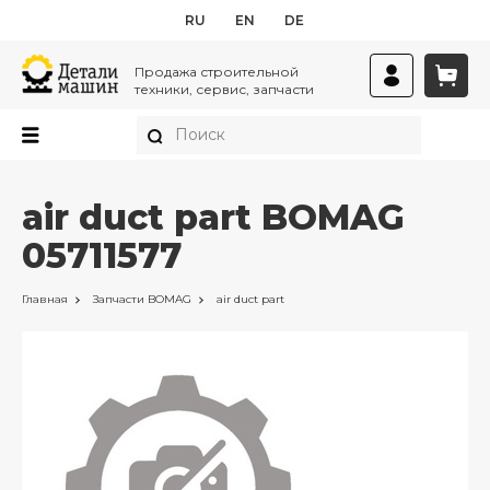
RU
EN
DE
Продажа строительной
техники, сервис, запчасти
air duct part BOMAG
05711577
Главная
Запчасти
BOMAG
air duct part