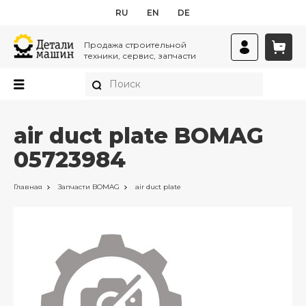
RU
EN
DE
Продажа строительной
техники, сервис, запчасти
air duct plate BOMAG
05723984
Главная
Запчасти
BOMAG
air duct plate