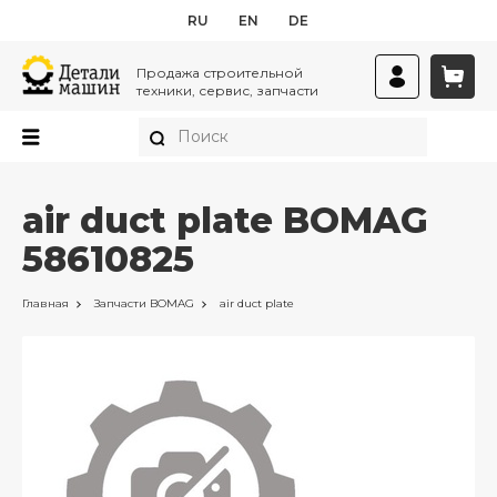
RU
EN
DE
Продажа строительной
техники, сервис, запчасти
air duct plate BOMAG
58610825
Главная
Запчасти
BOMAG
air duct plate