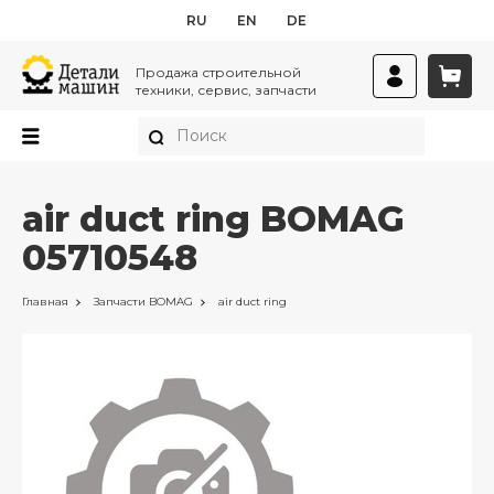
RU
EN
DE
Продажа строительной
техники, сервис, запчасти
air duct ring BOMAG
05710548
Главная
Запчасти
BOMAG
air duct ring