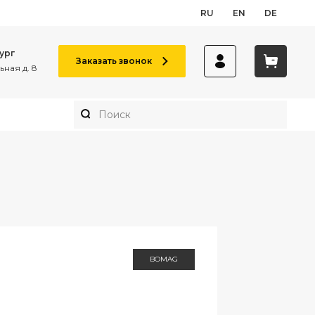
RU
EN
DE
ург
Заказать звонок
ная д. 8
BOMAG