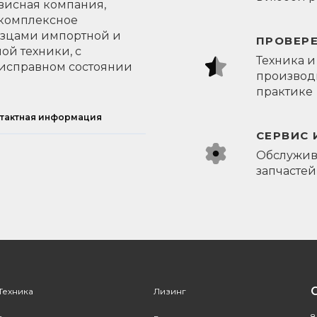
висная компания,
 комплексное
азцами импортной и
ПРОВЕР
ой техники, с
Техника и
исправном состоянии
производи
практике
тактная информация
СЕРВИС 
Обслужив
запчастей
Техника
Лизинг
8