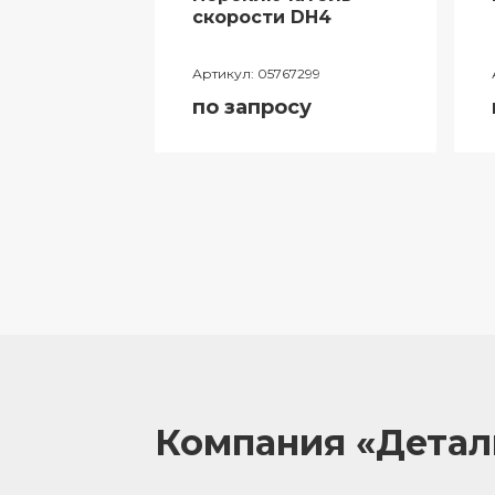
ий
скорости DH4
лителя
Артикул:
05767299
ора
по запросу
055
у
Компания «Дета