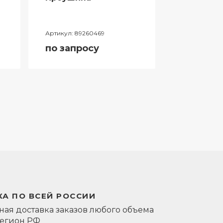
Артикул:
89260469
Артикул:
0581
по запросу
по запро
А ПО ВСЕЙ РОССИИ
ая доставка заказов любого объема
регион РФ