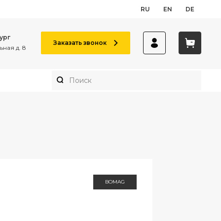
RU
EN
DE
ург
Заказать звонок
ная д. 8
BOMAG