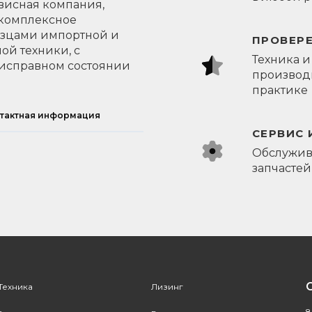
висная компания,
 комплексное
азцами импортной и
ПРОВЕР
ой техники, с
Техника и
исправном состоянии
производи
практике
тактная информация
СЕРВИС 
Обслужив
запчастей
Техника
Лизинг
8