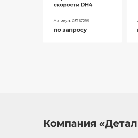
ий
скорости DH4
лителя
Артикул:
05767299
ора
по запросу
055
у
Компания «Дета