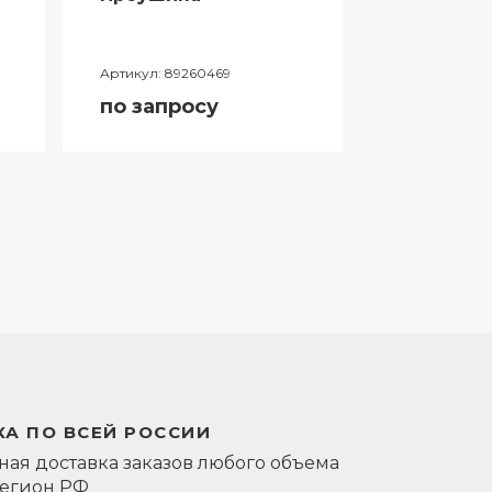
Артикул:
89260469
Артикул:
0581
по запросу
по запро
А ПО ВСЕЙ РОССИИ
ая доставка заказов любого объема
регион РФ