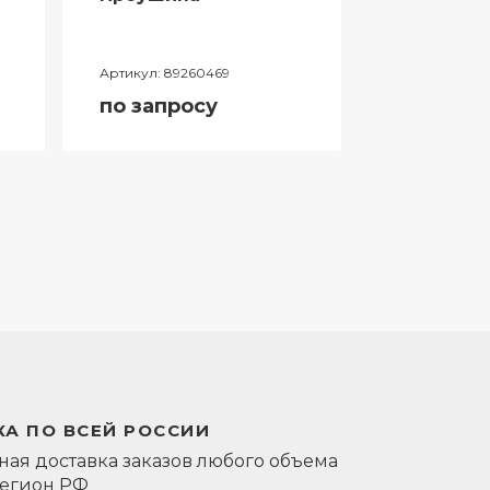
Артикул:
89260469
Артикул:
0581
по запросу
по запро
А ПО ВСЕЙ РОССИИ
ая доставка заказов любого объема
регион РФ