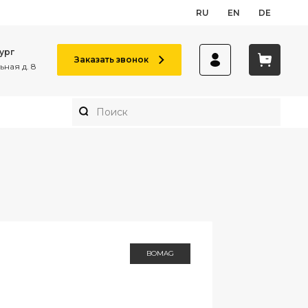
RU
EN
DE
ург
Заказать звонок
ная д. 8
BOMAG