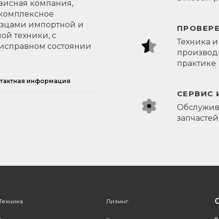
висная компания,
 комплексное
азцами импортной и
ПРОВЕР
ой техники, с
Техника и
исправном состоянии
производи
практике
тактная информация
СЕРВИС 
Обслужив
запчастей
Техника
Лизинг
8