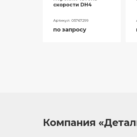
ий
скорости DH4
лителя
Артикул:
05767299
ора
по запросу
055
у
Компания «Дета