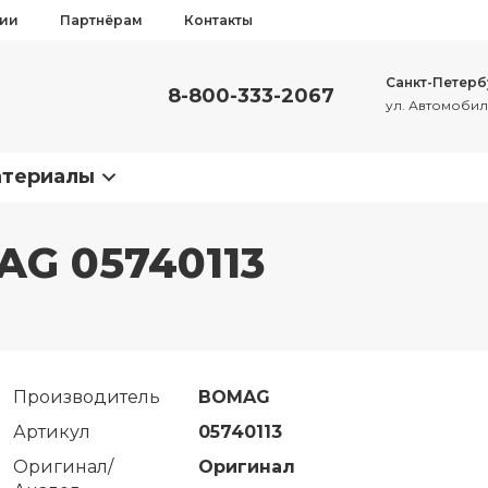
сии
Партнёрам
Контакты
Санкт-Петерб
8-800-333-2067
ул. Автомобиль
атериалы
AG 05740113
Производитель
BOMAG
Артикул
05740113
Оригинал/
Оригинал