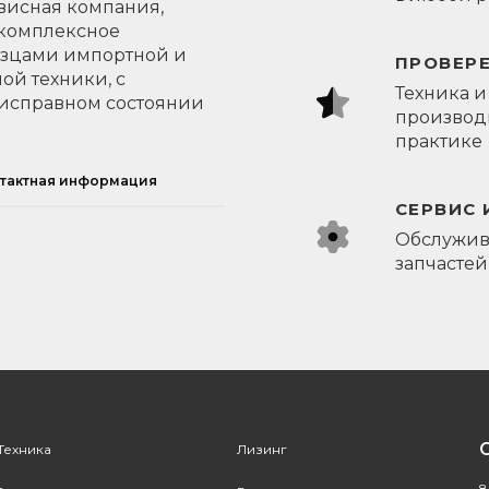
висная компания,
 комплексное
азцами импортной и
ПРОВЕР
ой техники, с
Техника и
исправном состоянии
производи
практике
тактная информация
СЕРВИС 
Обслужив
запчастей
Техника
Лизинг
8