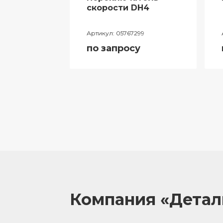
ий
скорости DH4
лителя
Артикул:
05767299
ора
по запросу
055
у
Компания «Дета