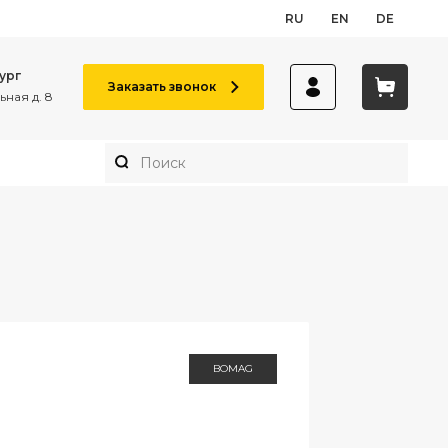
RU
EN
DE
ург
Заказать звонок
ная д. 8
BOMAG