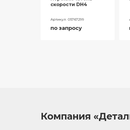
ий
скорости DH4
лителя
Артикул:
05767299
ора
по запросу
055
у
Компания «Дета