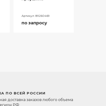
Артикул:
89260469
Артикул:
0581
по запросу
по запро
А ПО ВСЕЙ РОССИИ
ая доставка заказов любого объема
регион РФ