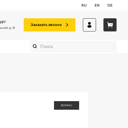
RU
EN
DE
ург
Заказать звонок
ная д. 8
BOMAG