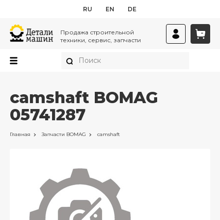
RU
EN
DE
Продажа строительной
техники, сервис, запчасти
camshaft BOMAG
05741287
Главная
Запчасти
BOMAG
camshaft