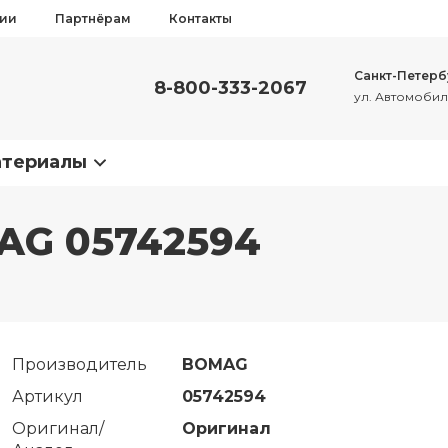
сии
Партнёрам
Контакты
Санкт-Петерб
8-800-333-2067
ул. Автомобиль
атериалы
AG 05742594
Производитель
BOMAG
Артикул
05742594
Оригинал/
Оригинал