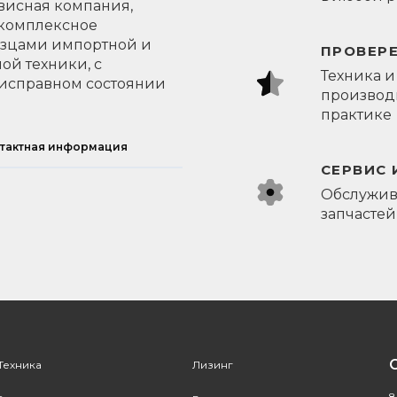
висная компания,
 комплексное
азцами импортной и
ПРОВЕР
ой техники, с
Техника и
исправном состоянии
производи
практике
тактная информация
СЕРВИС 
Обслужив
запчастей
Техника
Лизинг
8