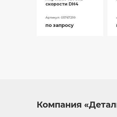
ий
скорости DH4
лителя
Артикул:
05767299
ора
по запросу
055
у
Компания «Дета