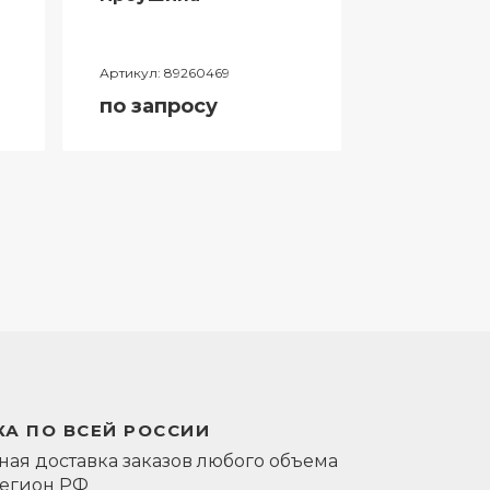
Артикул:
89260469
Артикул:
0581
по запросу
по запро
А ПО ВСЕЙ РОССИИ
ая доставка заказов любого объема
регион РФ