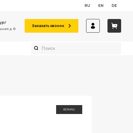
RU
EN
DE
ург
Заказать звонок
ная д. 8
BOMAG