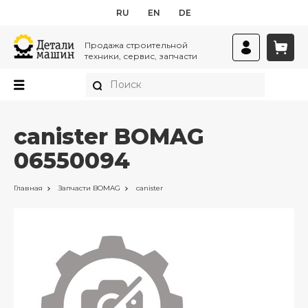
RU
EN
DE
Продажа строительной
техники, сервис, запчасти
canister BOMAG
06550094
Главная
Запчасти
BOMAG
canister