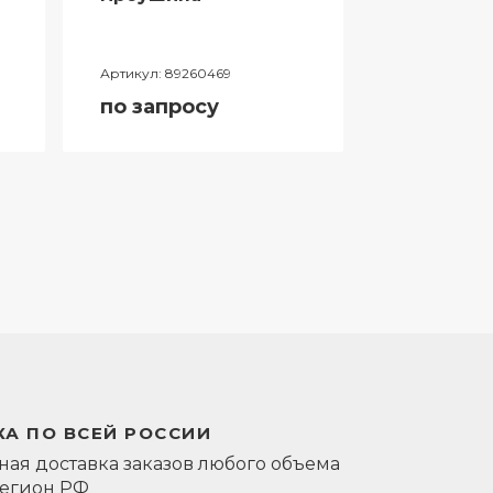
Артикул:
89260469
Артикул:
0581
по запросу
по запро
А ПО ВСЕЙ РОССИИ
ая доставка заказов любого объема
регион РФ