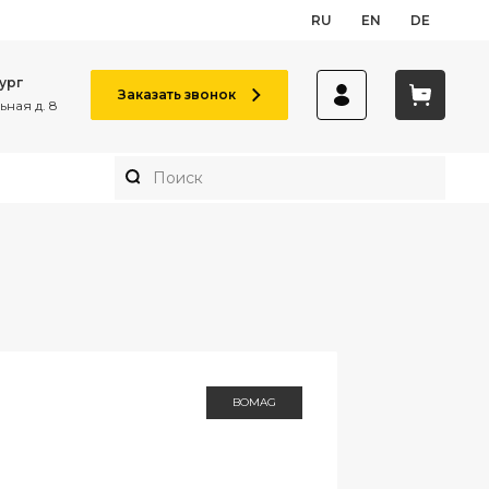
RU
EN
DE
ург
Заказать звонок
ная д. 8
BOMAG