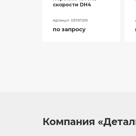
ий
скорости DH4
лителя
Артикул:
05767299
ора
по запросу
055
у
Компания «Дета