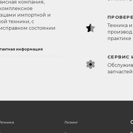
висная компания,
 комплексное
азцами импортной и
ПРОВЕР
ой техники, с
Техника и
исправном состоянии
производи
практике
тактная информация
СЕРВИС 
Обслужив
запчастей
Техника
Лизинг
8