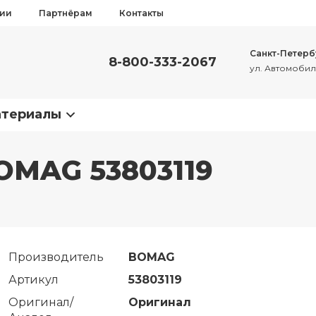
сии
Партнёрам
Контакты
Санкт-Петерб
8-800-333-2067
ул. Автомобиль
атериалы
OMAG 53803119
Производитель
BOMAG
Артикул
53803119
Оригинал/
Оригинал