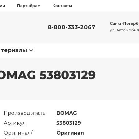
сии
Партнёрам
Контакты
Санкт-Петерб
8-800-333-2067
ул. Автомобиль
атериалы
OMAG 53803129
Производитель
BOMAG
Артикул
53803129
Оригинал/
Оригинал