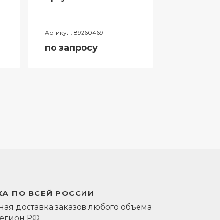
Артикул:
89260469
Артикул:
0581
по запросу
по запро
А ПО ВСЕЙ РОССИИ
ая доставка заказов любого объема
регион РФ