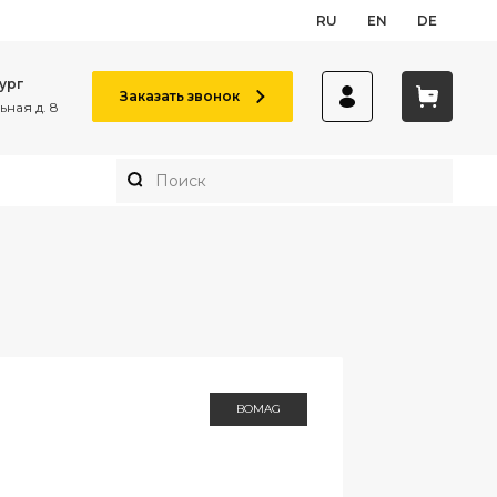
RU
EN
DE
ург
Заказать звонок
ная д. 8
BOMAG