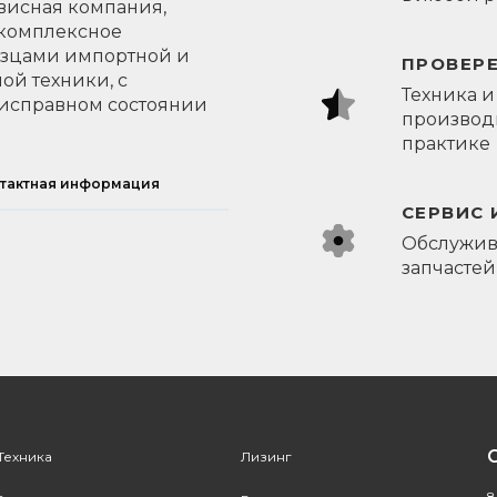
висная компания,
 комплексное
азцами импортной и
ПРОВЕР
ой техники, с
Техника и
исправном состоянии
производи
практике
тактная информация
СЕРВИС 
Обслужив
запчастей
Техника
Лизинг
8