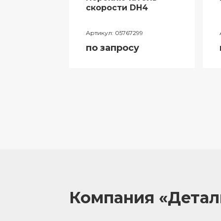
ий
скорости DH4
лителя
Артикул:
05767299
ора
по запросу
055
у
Компания «Дета