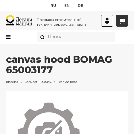
RU
EN
DE
Продажа строительной
техники, сервис, запчасти
canvas hood BOMAG
65003177
Главная
Запчасти
BOMAG
canvas hood