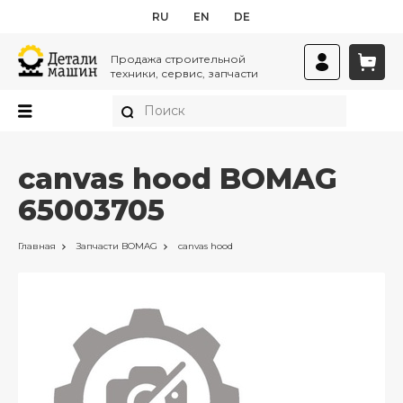
RU
EN
DE
Продажа строительной
техники, сервис, запчасти
canvas hood BOMAG
65003705
Главная
Запчасти
BOMAG
canvas hood