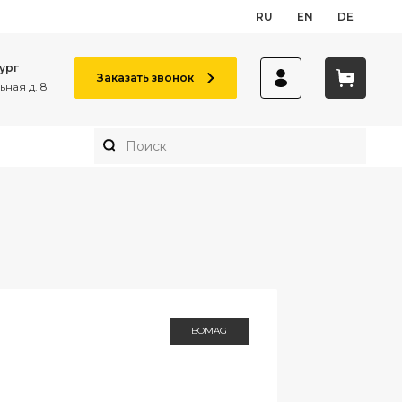
RU
EN
DE
ург
Заказать звонок
ная д. 8
BOMAG