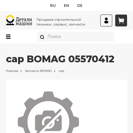
RU
EN
DE
Продажа строительной
техники, сервис, запчасти
cap BOMAG 05570412
Главная
Запчасти
BOMAG
cap