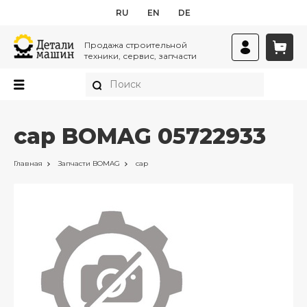
RU
EN
DE
Продажа строительной
техники, сервис, запчасти
cap BOMAG 05722933
Главная
Запчасти
BOMAG
cap