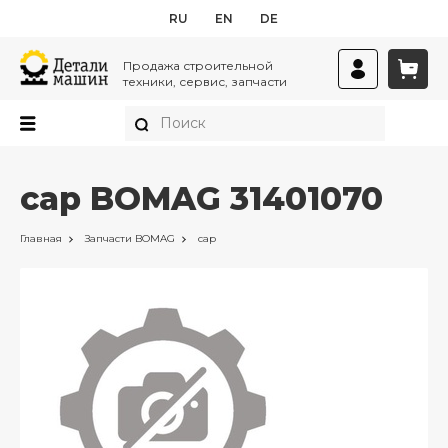
RU
EN
DE
Продажа строительной
техники, сервис, запчасти
cap BOMAG 31401070
Главная
Запчасти
BOMAG
cap