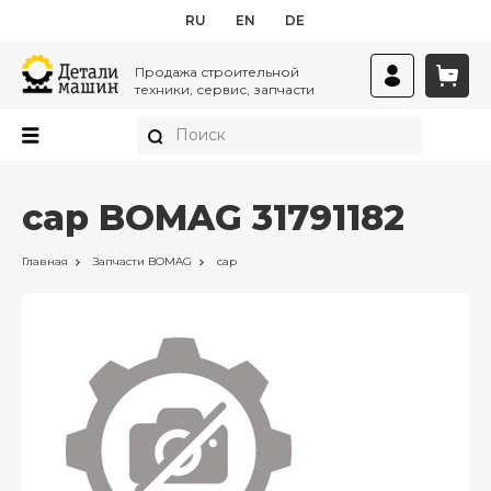
RU
EN
DE
Продажа строительной
техники, сервис, запчасти
cap BOMAG 31791182
Главная
Запчасти
BOMAG
cap