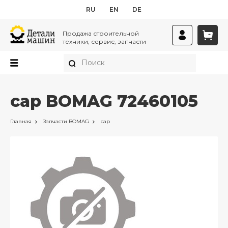
RU
EN
DE
Продажа строительной
техники, сервис, запчасти
cap BOMAG 72460105
Главная
Запчасти
BOMAG
cap